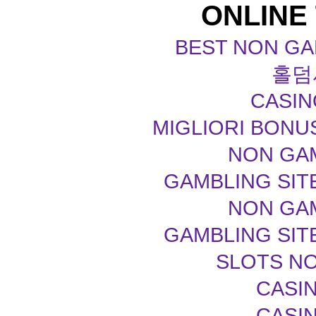
ONLINE
BEST NON GA
홀덤
CASIN
MIGLIORI BONU
NON GA
GAMBLING SIT
NON GA
GAMBLING SIT
SLOTS N
CASIN
CASIN