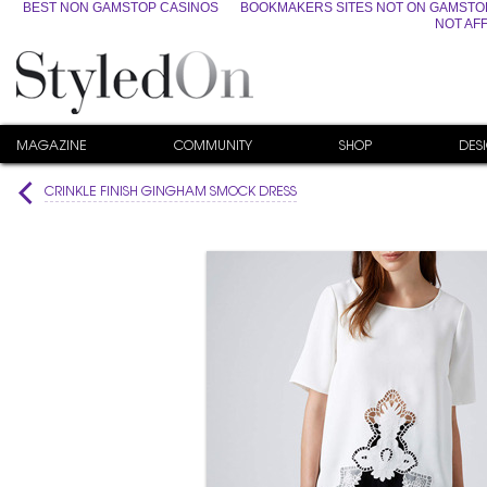
BEST NON GAMSTOP CASINOS
BOOKMAKERS SITES NOT ON GAMSTO
NOT AF
MAGAZINE
COMMUNITY
SHOP
DES
CRINKLE FINISH GINGHAM SMOCK DRESS