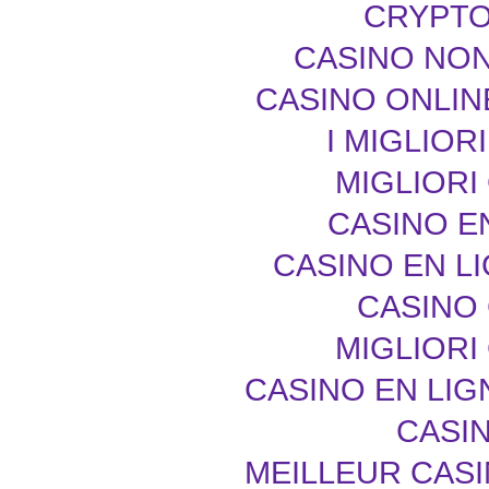
CRYPT
CASINO NON
CASINO ONLIN
I MIGLIOR
MIGLIORI
CASINO E
CASINO EN L
CASINO 
MIGLIORI
CASINO EN LIG
CASIN
MEILLEUR CASI