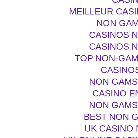
MEILLEUR CASI
NON GAM
CASINOS 
CASINOS 
TOP NON-GAM
CASINOS
NON GAMS
CASINO E
NON GAMS
BEST NON 
UK CASINO