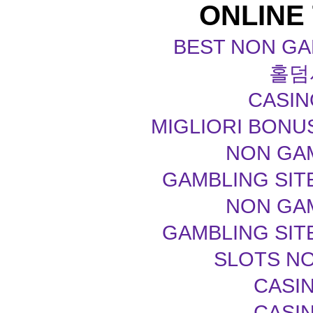
ONLINE
BEST NON GA
홀덤
CASIN
MIGLIORI BONU
NON GA
GAMBLING SIT
NON GA
GAMBLING SIT
SLOTS N
CASIN
CASIN