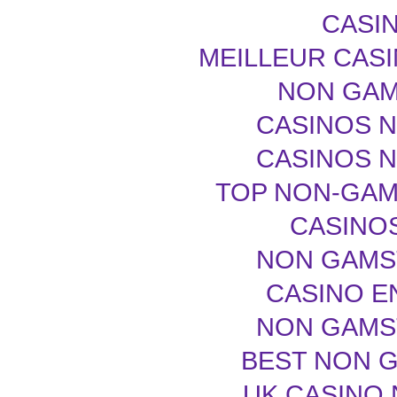
CASIN
MEILLEUR CASI
NON GAM
CASINOS 
CASINOS 
TOP NON-GAM
CASINOS
NON GAMS
CASINO E
NON GAMS
BEST NON 
UK CASINO