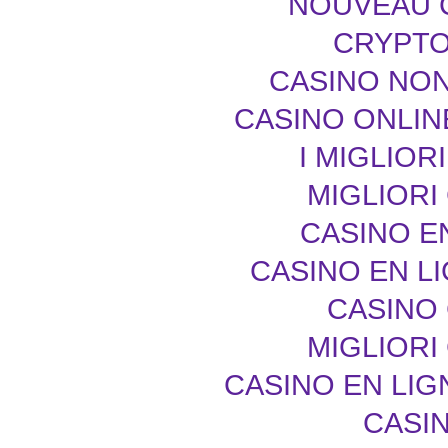
NOUVEAU C
CRYPT
CASINO NON
CASINO ONLIN
I MIGLIOR
MIGLIORI
CASINO E
CASINO EN L
CASINO 
MIGLIORI
CASINO EN LIG
CASIN