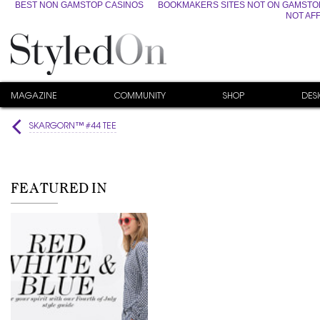
BEST NON GAMSTOP CASINOS
BOOKMAKERS SITES NOT ON GAMSTO
NOT AF
MAGAZINE
COMMUNITY
SHOP
DES
SKARGORN™ #44 TEE
FEATURED IN