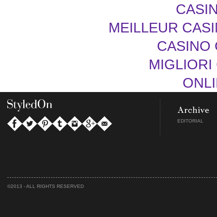
CASIN
MEILLEUR CASI
CASINO 
MIGLIORI
ONLI
Archive
EDITORIAL
©2013 - ALL RIGHTS RESERVED