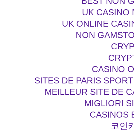
BEST NON 
UK CASINO
UK ONLINE CAS
NON GAMSTOP
CRYP
CRYP
CASINO O
SITES DE PARIS SPOR
MEILLEUR SITE DE 
MIGLIORI S
CASINOS 
코인