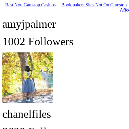
Best Non Gamstop Casinos
Bookmakers Sites Not On Gamstop
Affe
amyjpalmer
1002 Followers
chanelfiles