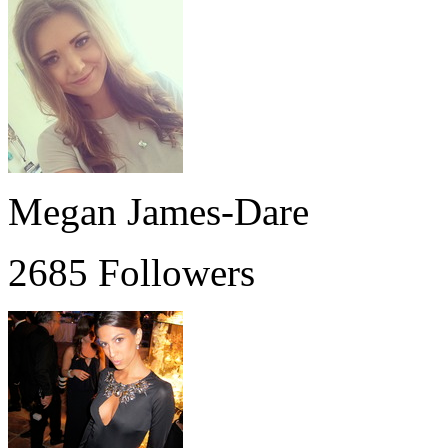
Megan James-Dare
2685 Followers