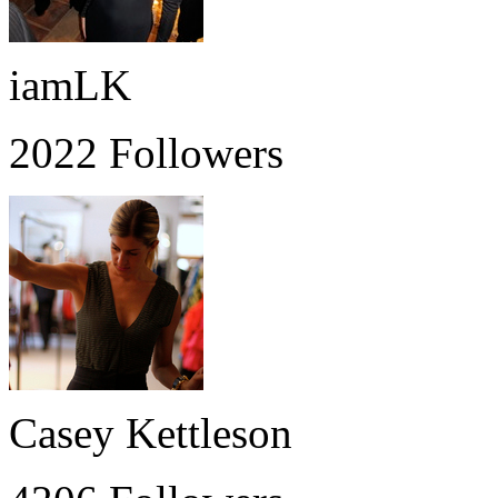
iamLK
2022 Followers
Casey Kettleson