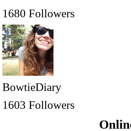
1680 Followers
BowtieDiary
1603 Followers
Onlin