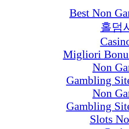
Best Non Ga
홀덤
Casin
Migliori Bonu
Non Ga
Gambling Sit
Non Ga
Gambling Sit
Slots N