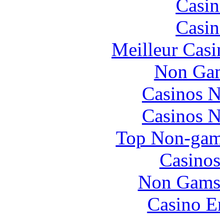
Casin
Casin
Meilleur Casi
Non Gam
Casinos 
Casinos 
Top Non-gam
Casinos
Non Gams
Casino E