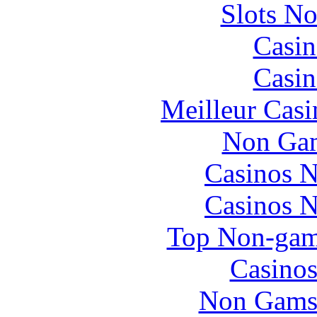
Slots N
Casin
Casin
Meilleur Casi
Non Gam
Casinos 
Casinos 
Top Non-gam
Casinos
Non Gams