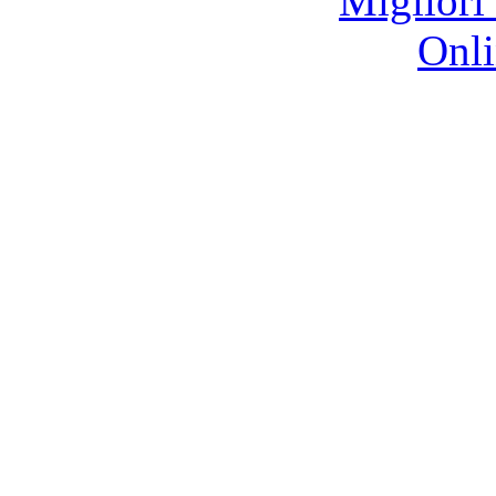
Migliori
Onli